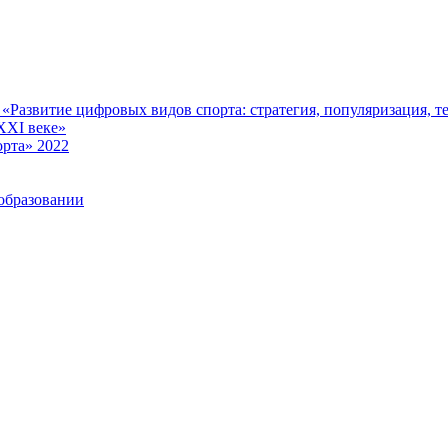
Развитие цифровых видов спорта: стратегия, популяризация, те
XXI веке»
рта» 2022
образовании