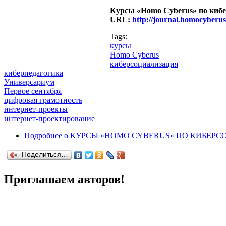
Курсы
«
Homo
Cyberus
»
по кибе
URL:
http://journal.homocyber
Tags:
курсы
Homo Cyberus
киберсоциализация
киберпедагогика
Универсариум
Первое сентября
цифровая грамотность
интернет-проекты
интернет-проектирование
Подробнее
о КУРСЫ «HOMO CYBERUS» ПО КИБЕР
Поделиться…
Приглашаем авторов!