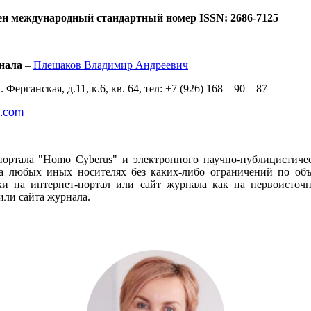
ен международный стандартный номер ISSN: 2686-7125
нала
–
Плешаков Владимир Андреевич
 Ферганская, д.11, к.6, кв. 64, тел: +7 (926) 168 – 90 – 87
l.com
портала "Homo Cyberus" и электронного научно-публицистиче
 любых иных носителях без каких-либо ограничений по объё
и на интернет-портал или сайт журнала как на первоисто
или сайта журнала.