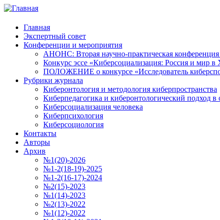
Главная
Экспертный совет
Конференции и мероприятия
АНОНС: Вторая научно-практическая конференция «
Конкурс эссе «Киберсоциализация: Россия и мир в 
ПОЛОЖЕНИЕ о конкурсе «Исследователь киберспо
Рубрики журнала
Киберонтология и методология киберпространства
Киберпедагогика и киберонтологический подход в 
Киберсоциализация человека
Киберпсихология
Киберсоциология
Контакты
Авторы
Архив
№1(20)-2026
№1-2(18-19)-2025
№1-2(16-17)-2024
№2(15)-2023
№1(14)-2023
№2(13)-2022
№1(12)-2022