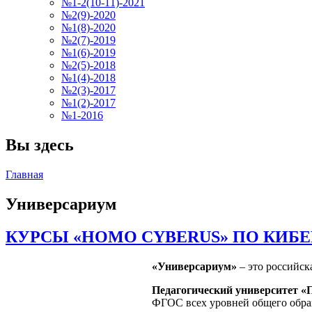
№1-2(10-11)-2021
№2(9)-2020
№1(8)-2020
№2(7)-2019
№1(6)-2019
№2(5)-2018
№1(4)-2018
№2(3)-2017
№1(2)-2017
№1-2016
Вы здесь
Главная
Универсариум
КУРСЫ «HOMO CYBERUS» ПО КИБ
«Универсариум»
– это российск
Педагогический университет «
ФГОС всех уровней общего образ