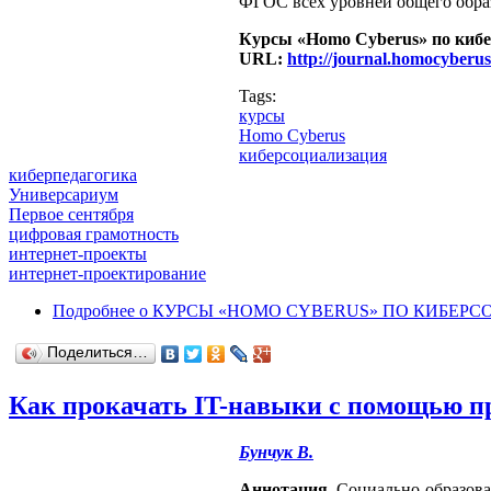
ФГОС всех уровней общего образ
Курсы
«
Homo
Cyberus
»
по кибе
URL:
http://journal.homocyber
Tags:
курсы
Homo Cyberus
киберсоциализация
киберпедагогика
Универсариум
Первое сентября
цифровая грамотность
интернет-проекты
интернет-проектирование
Подробнее
о КУРСЫ «HOMO CYBERUS» ПО КИБЕР
Поделиться…
Как прокачать IT-навыки с помощью п
Бунчук В.
Аннотация.
Социально-образова