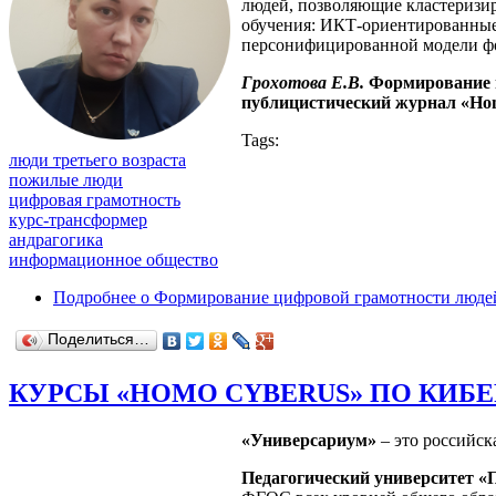
людей, позволяющие кластеризир
обучения: ИКТ-ориентированные
персонифицированной модели фо
Грохотова Е.В.
Формирование ц
публицистический журнал «Homo
Tags:
люди третьего возраста
пожилые люди
цифровая грамотность
курс-трансформер
андрагогика
информационное общество
Подробнее
о Формирование цифровой грамотности людей 
Поделиться…
КУРСЫ «HOMO CYBERUS» ПО КИБ
«Универсариум»
– это российск
Педагогический университет «