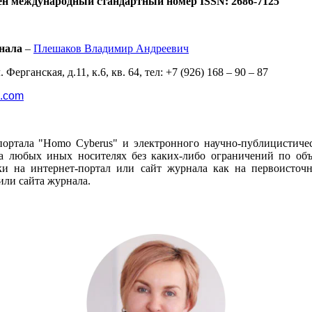
ен международный стандартный номер ISSN: 2686-7125
нала
–
Плешаков Владимир Андреевич
 Ферганская, д.11, к.6, кв. 64, тел: +7 (926) 168 – 90 – 87
l.com
портала "Homo Cyberus" и электронного научно-публицистиче
 любых иных носителях без каких-либо ограничений по объё
и на интернет-портал или сайт журнала как на первоисто
или сайта журнала.