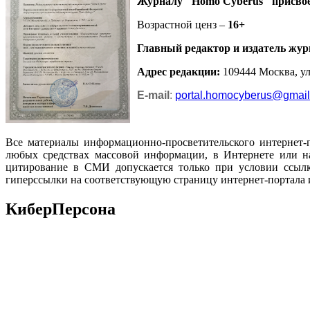
Журналу
"Homo Cyberus"
присво
Возрастной ценз –
16+
Главный редактор и издатель жур
Адрес редакции
:
109444 Москва, ул.
E-mail
:
portal.homocyberus@gmai
Все материалы информационно-просветительского интернет-
любых средствах массовой информации, в Интернете или на
цитирование в СМИ допускается только при условии ссылк
гиперссылки на соответствующую страницу интернет-портала 
КиберПерсона