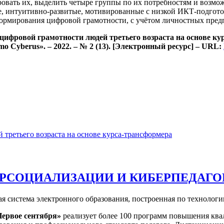
овать их, выделить четыре группы по их потребностям и возмо
, интуитивно-развитые, мотивированные с низкой ИКТ-подгото
рмирования цифровой грамотности, с учётом личностных пред
ифровой грамотности людей третьего возраста на основе кур
 Cyberus». – 2022. – № 2 (13). [Электронный ресурс] – URL:
третьего возраста на основе курса-трансформера
ЕРСОЦИАЛИЗАЦИИ И КИБЕРПЕДАГО
ая система электронного образования, построенная по технолог
Первое сентября»
реализует более 100 программ повышения ква