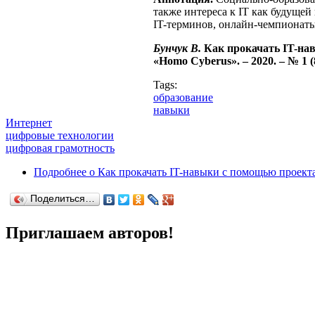
также интереса к IT как будуще
IT-терминов, онлайн-чемпионаты
Бунчук В.
Как прокачать IT-на
«Homo Cyberus». – 2020. – № 1 
Tags:
образование
навыки
Интернет
цифровые технологии
цифровая грамотность
Подробнее
о Как прокачать IT-навыки с помощью проект
Поделиться…
Приглашаем авторов!