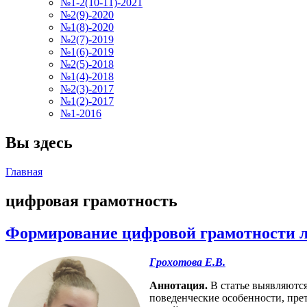
№1-2(10-11)-2021
№2(9)-2020
№1(8)-2020
№2(7)-2019
№1(6)-2019
№2(5)-2018
№1(4)-2018
№2(3)-2017
№1(2)-2017
№1-2016
Вы здесь
Главная
цифровая грамотность
Формирование цифровой грамотности лю
Грохотова Е.В.
Аннотация.
В статье выявляютс
поведенческие особенности, пре