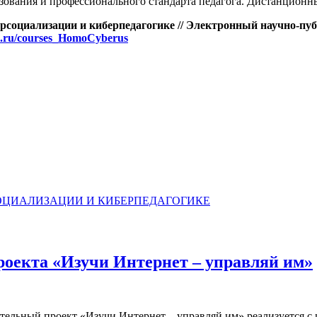
ования и профессионального стандарта педагога. Дистанционны
рсоциализации и киберпедагогике // Электронный научно-публ
us.ru/courses_HomoCyberus
СОЦИАЛИЗАЦИИ И КИБЕРПЕДАГОГИКЕ
роекта «Изучи Интернет – управляй им»
тельный проект «Изучи Интернет – управляй им» реализуется с