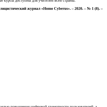
е курсы доступны для учителей всей страны.
ицистический журнал «Homo Cyberus». – 2020. – № 1 (8). –
 целью повышения цифровой грамотности пользователей, а