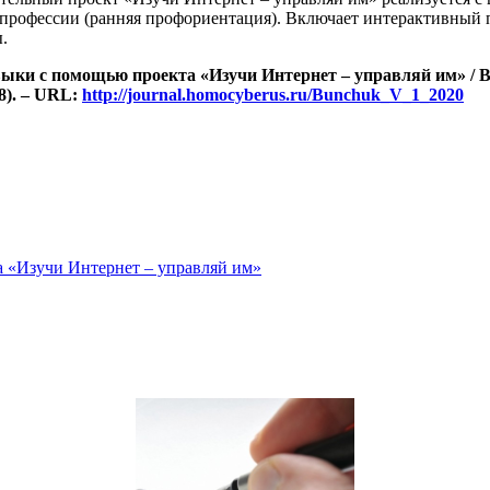
й профессии (ранняя профориентация). Включает интерактивный 
.
выки с помощью проекта «Изучи Интернет – управляй им» /
В
(8). – URL:
http://journal.homocyberus.ru/Bunchuk_V_1_2020
а «Изучи Интернет – управляй им»