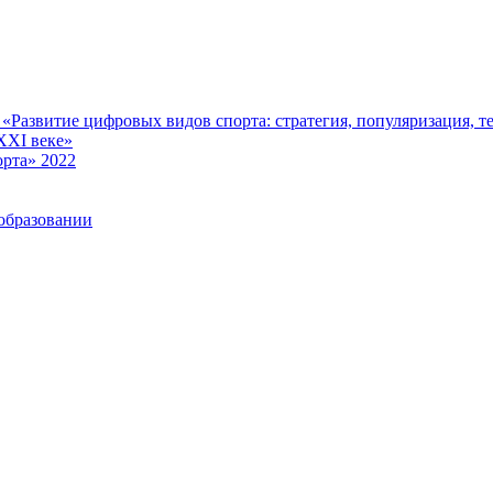
Развитие цифровых видов спорта: стратегия, популяризация, те
XXI веке»
рта» 2022
образовании