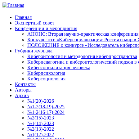
Главная
Экспертный совет
Конференции и мероприятия
АНОНС: Вторая научно-практическая конференция «
Конкурс эссе «Киберсоциализация: Россия и мир в 
ПОЛОЖЕНИЕ о конкурсе «Исследователь киберспо
Рубрики журнала
Киберонтология и методология киберпространства
Киберпедагогика и киберонтологический подход в 
Киберсоциализация человека
Киберпсихология
Киберсоциология
Контакты
Авторы
Архив
№1(20)-2026
№1-2(18-19)-2025
№1-2(16-17)-2024
№2(15)-2023
№1(14)-2023
№2(13)-2022
№1(12)-2022