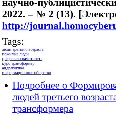
научно-публицистически
2022. – № 2 (13). [Элект
http://journal.homocybe
Tags:
люди третьего возраста
пожилые люди
цифровая грамотность
курс-трансформер
андрагогика
информационное общество
Подробнее
о Формирова
людей третьего возраста
трансформера