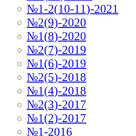
№1-2(10-11)-2021
№2(9)-2020
№1(8)-2020
№2(7)-2019
№1(6)-2019
№2(5)-2018
№1(4)-2018
№2(3)-2017
№1(2)-2017
№1-2016