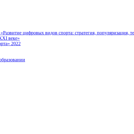
Развитие цифровых видов спорта: стратегия, популяризация, те
XXI веке»
рта» 2022
образовании