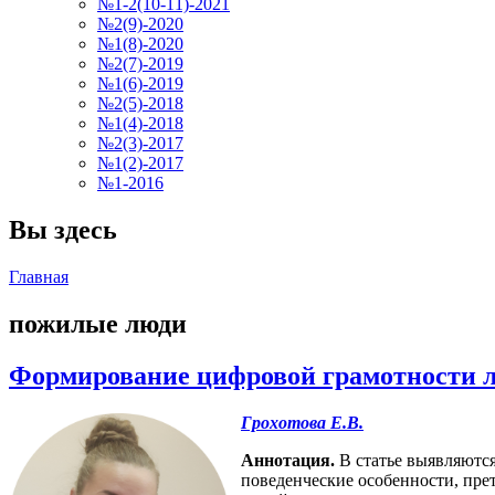
№1-2(10-11)-2021
№2(9)-2020
№1(8)-2020
№2(7)-2019
№1(6)-2019
№2(5)-2018
№1(4)-2018
№2(3)-2017
№1(2)-2017
№1-2016
Вы здесь
Главная
пожилые люди
Формирование цифровой грамотности лю
Грохотова Е.В.
Аннотация.
В статье выявляютс
поведенческие особенности, пре