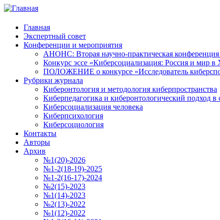
Главная
Экспертный совет
Конференции и мероприятия
АНОНС: Вторая научно-практическая конференция «
Конкурс эссе «Киберсоциализация: Россия и мир в 
ПОЛОЖЕНИЕ о конкурсе «Исследователь киберспо
Рубрики журнала
Киберонтология и методология киберпространства
Киберпедагогика и киберонтологический подход в 
Киберсоциализация человека
Киберпсихология
Киберсоциология
Контакты
Авторы
Архив
№1(20)-2026
№1-2(18-19)-2025
№1-2(16-17)-2024
№2(15)-2023
№1(14)-2023
№2(13)-2022
№1(12)-2022