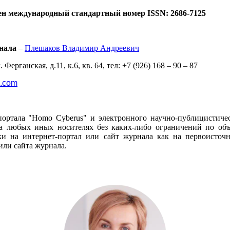
ен международный стандартный номер ISSN: 2686-7125
нала
–
Плешаков Владимир Андреевич
 Ферганская, д.11, к.6, кв. 64, тел: +7 (926) 168 – 90 – 87
l.com
портала "Homo Cyberus" и электронного научно-публицистиче
 любых иных носителях без каких-либо ограничений по объё
и на интернет-портал или сайт журнала как на первоисто
или сайта журнала.