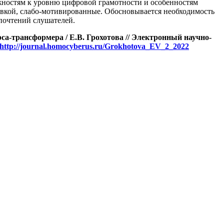
жностям к уровню цифровой грамотности и особенностям
вкой, слабо-мотивированные. Обосновывается необходимость
почтений слушателей.
са-трансформера / Е.В. Грохотова // Электронный научно-
http://journal.homocyberus.ru/Grokhotova_EV_2_2022