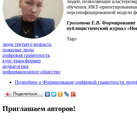
людей, позволяющие кластеризир
обучения: ИКТ-ориентированные
персонифицированной модели фо
Грохотова Е.В.
Формирование ц
публицистический журнал «Homo
Tags:
люди третьего возраста
пожилые люди
цифровая грамотность
курс-трансформер
андрагогика
информационное общество
Подробнее
о Формирование цифровой грамотности людей 
Поделиться…
Приглашаем авторов!