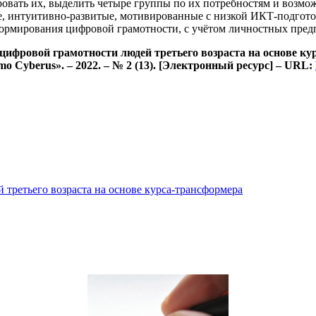
овать их, выделить четыре группы по их потребностям и возмо
, интуитивно-развитые, мотивированные с низкой ИКТ-подгото
рмирования цифровой грамотности, с учётом личностных пред
ифровой грамотности людей третьего возраста на основе кур
 Cyberus». – 2022. – № 2 (13). [Электронный ресурс] – URL:
третьего возраста на основе курса-трансформера