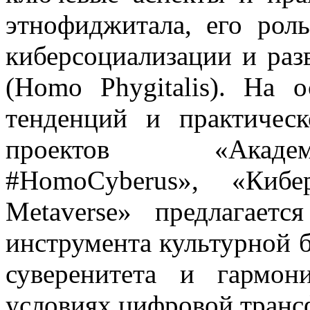
этнофиджитала, его рол
киберсоциализации и раз
(Homo Phygitalis). На 
тенденций и практичес
проектов «Академ
#HomoCyberus», «Киб
Metaverse» предлагает
инструмента культурной б
суверенитета и гармон
условиях цифровой транс