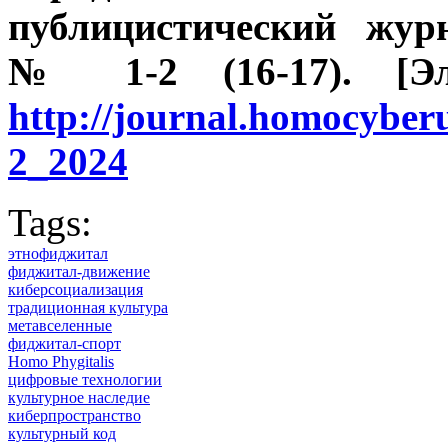
публицистический жур
№ 1-2 (16-17). [Эле
http://journal.homocybe
2_2024
Tags:
этнофиджитал
фиджитал-движение
киберсоциализация
традиционная культура
метавселенные
фиджитал-спорт
Homo Phygitalis
цифровые технологии
культурное наследие
киберпространство
культурный код