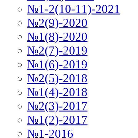
№1-2(10-11)-2021
№2(9)-2020
№1(8)-2020
№2(7)-2019
№1(6)-2019
№2(5)-2018
№1(4)-2018
№2(3)-2017
№1(2)-2017
№1-2016