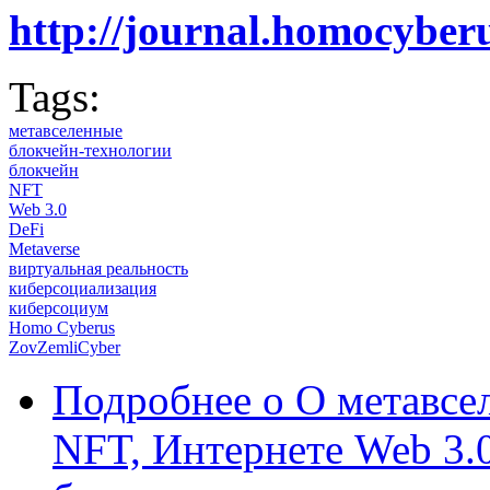
http://journal.homocybe
Tags:
метавселенные
блокчейн-технологии
блокчейн
NFT
Web 3.0
DeFi
Metaverse
виртуальная реальность
киберсоциализация
киберсоциум
Homo Cyberus
ZovZemliCyber
Подробнее
о О метавсе
NFT, Интернете Web 3.0