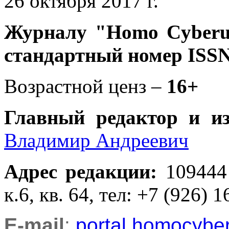
26 октября 2017 г.
Журналу
"Homo Cyber
стандартный номер ISSN
Возрастной ценз –
16+
Главный редактор и и
Владимир Андреевич
Адрес редакции
:
109444
к.6, кв. 64, тел: +7 (926) 1
E-mail
:
portal.homocyb