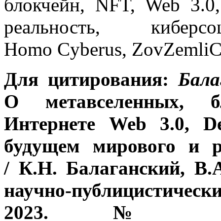
блокчейн, NFT, Web 3.0,
реальность, киберсо
Homo Cyberus, ZovZemliC
Для цитирования:
Бала
О метавселенных, бл
Интернете
Web
3.0,
D
будущем мирового и 
/ К.Н. Балаганский, В
научно-публицистичес
2023. № 1