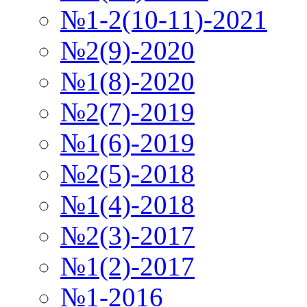
№1-2(10-11)-2021
№2(9)-2020
№1(8)-2020
№2(7)-2019
№1(6)-2019
№2(5)-2018
№1(4)-2018
№2(3)-2017
№1(2)-2017
№1-2016