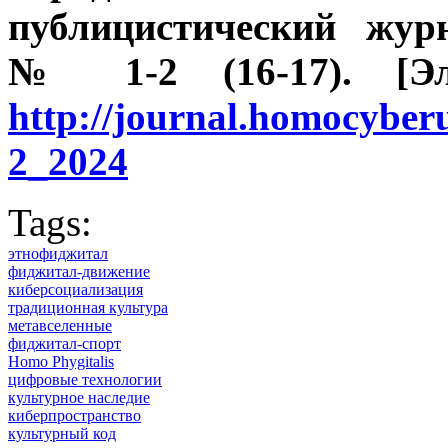
публицистический жур
№ 1-2 (16-17). [Эле
http://journal.homocybe
2_2024
Tags:
этнофиджитал
фиджитал-движение
киберсоциализация
традиционная культура
метавселенные
фиджитал-спорт
Homo Phygitalis
цифровые технологии
культурное наследие
киберпространство
культурный код