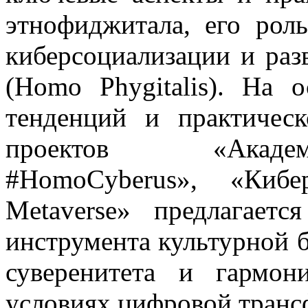
этнофиджитала, его рол
киберсоциализации и раз
(Homo Phygitalis). На 
тенденций и практичес
проектов «Академ
#HomoCyberus», «Киб
Metaverse» предлагает
инструмента культурной б
суверенитета и гармон
условиях цифровой транс