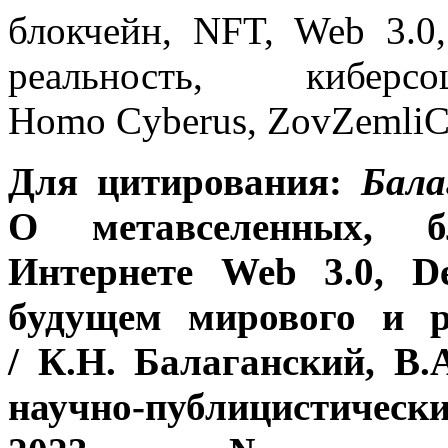
блокчейн, NFT, Web 3.0,
реальность, киберсо
Homo Cyberus, ZovZemliC
Для цитирования:
Бала
О метавселенных, бл
Интернете
Web
3.0,
D
будущем мирового и 
/ К.Н. Балаганский, В
научно-публицистичес