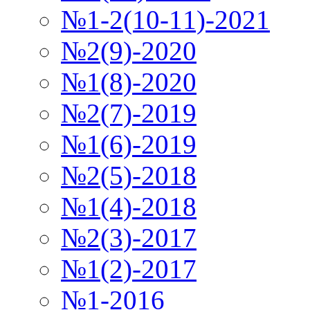
№1-2(10-11)-2021
№2(9)-2020
№1(8)-2020
№2(7)-2019
№1(6)-2019
№2(5)-2018
№1(4)-2018
№2(3)-2017
№1(2)-2017
№1-2016