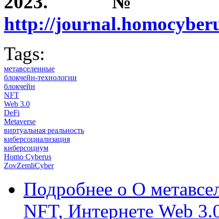
2023. № 1
http://journal.homocybe
Tags:
метавселенные
блокчейн-технологии
блокчейн
NFT
Web 3.0
DeFi
Metaverse
виртуальная реальность
киберсоциализация
киберсоциум
Homo Cyberus
ZovZemliCyber
Подробнее
о О метавсе
NFT, Интернете Web 3.0