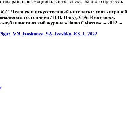
атива развития эмоционального аспекта данного процесса.
 К.С.
Человек и искусственный интеллект: связь нервной
иональным состоянием
/
В.Н. Пигуз, С.А. Изосимова,
о-публицистический журнал «Homo Cyberus». – 2022. –
ru/Piguz_VN_Izosimova_SA_Ivashko_KS_1_2022
м