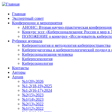
Главная
Экспертный совет
Конференции и мероприятия
АНОНС: Вторая научно-практическая конференция «
Конкурс эссе «Киберсоциализация: Россия и мир в 
ПОЛОЖЕНИЕ о конкурсе «Исследователь киберспо
Рубрики журнала
Киберонтология и методология киберпространства
Киберпедагогика и киберонтологический подход в 
Киберсоциализация человека
Киберпсихология
Киберсоциология
Контакты
Авторы
Архив
№1(20)-2026
№1-2(18-19)-2025
№1-2(16-17)-2024
№2(15)-2023
№1(14)-2023
№2(13)-2022
№1(12)-2022