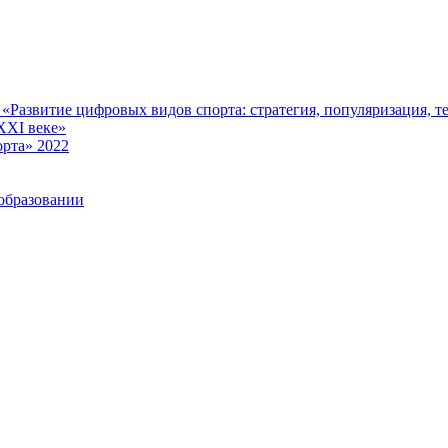
Развитие цифровых видов спорта: стратегия, популяризация, те
XXI веке»
рта» 2022
образовании