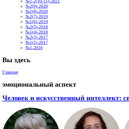
№1-2(10-11)-2021
№2(9)-2020
№1(8)-2020
№2(7)-2019
№1(6)-2019
№2(5)-2018
№1(4)-2018
№2(3)-2017
№1(2)-2017
№1-2016
Вы здесь
Главная
эмоциональный аспект
Человек и искусственный интеллект: с