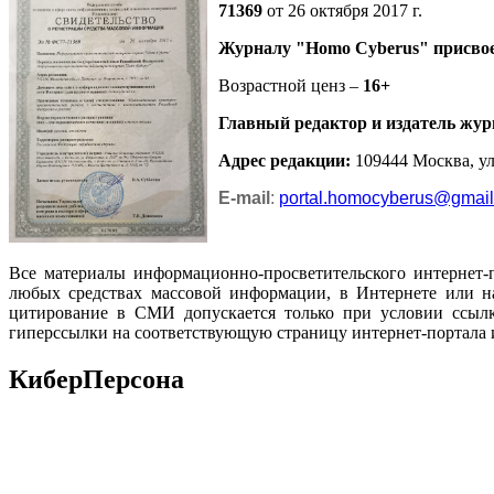
71369
от 26 октября 2017 г.
Журналу
"Homo Cyberus"
присво
Возрастной ценз –
16+
Главный редактор и издатель жур
Адрес редакции
:
109444 Москва, ул.
E-mail
:
portal.homocyberus@gmai
Все материалы информационно-просветительского интернет-
любых средствах массовой информации, в Интернете или на
цитирование в СМИ допускается только при условии ссылк
гиперссылки на соответствующую страницу интернет-портала 
КиберПерсона