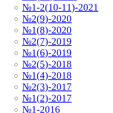
№1-2(10-11)-2021
№2(9)-2020
№1(8)-2020
№2(7)-2019
№1(6)-2019
№2(5)-2018
№1(4)-2018
№2(3)-2017
№1(2)-2017
№1-2016