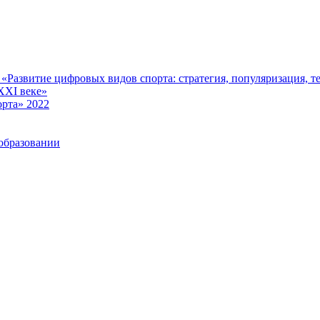
Развитие цифровых видов спорта: стратегия, популяризация, те
XXI веке»
рта» 2022
образовании