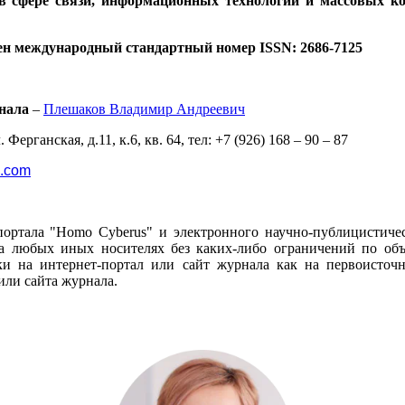
 в сфере связи, информационных технологий и массовых к
ен международный стандартный номер ISSN: 2686-7125
нала
–
Плешаков Владимир Андреевич
 Ферганская, д.11, к.6, кв. 64, тел: +7 (926) 168 – 90 – 87
l.com
портала "Homo Cyberus" и электронного научно-публицистиче
 любых иных носителях без каких-либо ограничений по объё
и на интернет-портал или сайт журнала как на первоисто
или сайта журнала.