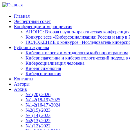
Главная
Экспертный совет
Конференции и мероприятия
АНОНС: Вторая научно-практическая конференция «
Конкурс эссе «Киберсоциализация: Россия и мир в 
ПОЛОЖЕНИЕ о конкурсе «Исследователь киберспо
Рубрики журнала
Киберонтология и методология киберпространства
Киберпедагогика и киберонтологический подход в 
Киберсоциализация человека
Киберпсихология
Киберсоциология
Контакты
Авторы
Архив
№1(20)-2026
№1-2(18-19)-2025
№1-2(16-17)-2024
№2(15)-2023
№1(14)-2023
№2(13)-2022
№1(12)-2022