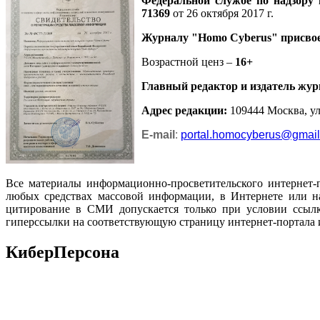
Федеральной службе по надзору
71369
от 26 октября 2017 г.
Журналу
"Homo Cyberus"
присво
Возрастной ценз –
16+
Главный редактор и издатель жур
Адрес редакции
:
109444 Москва, ул.
E-mail
:
portal.homocyberus@gmai
Все материалы информационно-просветительского интернет-
любых средствах массовой информации, в Интернете или на
цитирование в СМИ допускается только при условии ссылк
гиперссылки на соответствующую страницу интернет-портала 
КиберПерсона