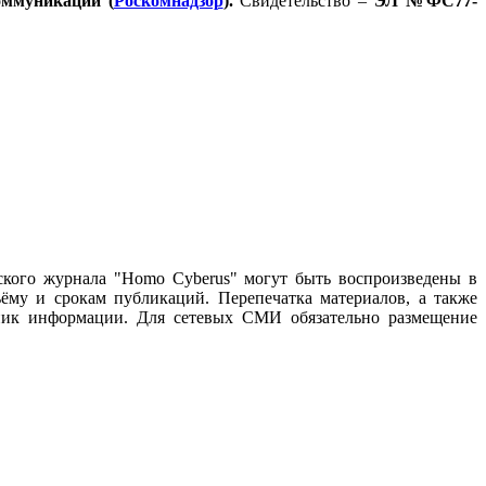
оммуникаций (
Роскомнадзор
).
Свидетельство –
ЭЛ №ФС77-
ского журнала "Homo Cyberus" могут быть воспроизведены в
му и срокам публикаций. Перепечатка материалов, а также
чник информации. Для сетевых СМИ обязательно размещение