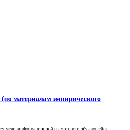
 (по материалам эмпирического
блем медиаинформационной грамотности обучающейся