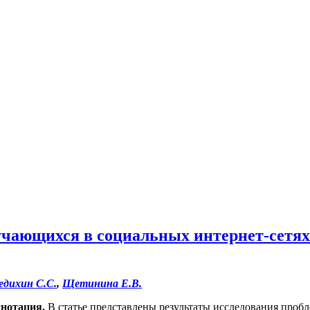
чающихся в социальных интернет-сетях
едихин С.С.
,
Щетинина Е.В.
нотация.
В статье представлены результаты исследования про