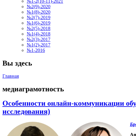
№1-2(10-11)-2021
№2(9)-2020
№1(8)-2020
№2(7)-2019
№1(6)-2019
№2(5)-2018
№1(4)-2018
№2(3)-2017
№1(2)-2017
№1-2016
Вы здесь
Главная
медиаграмотность
Особенности онлайн-коммуникации обу
исследования)
Бр
Ан