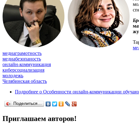
мо
сп
Бр
ма
жу
Ta
ме
медиаграмотность
медиабезопаность
онлайн-коммуникация
киберсоциализация
молодежь
Челябинская область
Подробнее
о Особенности онлайн-коммуникации обучающи
Поделиться…
Приглашаем авторов!