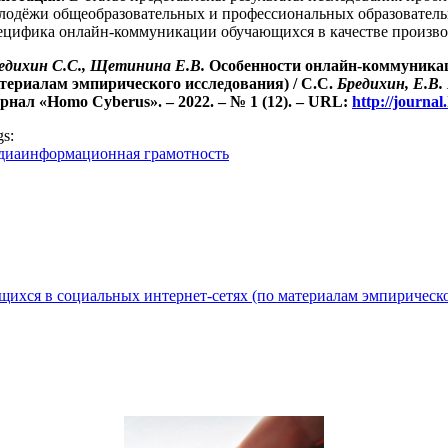
лодёжи общеобразовательных и профессиональных образователь
ецифика онлайн-коммуникации обучающихся в качестве производ
едихин С.С., Щетинина Е.В.
Особенности онлайн-коммуникац
териалам эмпирического исследования)
/ С.С.
Бредихин, Е.В
рнал «Homo Cyberus». – 2022. – № 1 (12). – URL:
http://journ
gs:
диаинформационная грамотность
хся в социальных интернет-сетях (по материалам эмпирическо