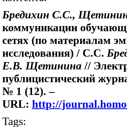
Бредихин С.С., Щетинин
коммуникации обучающи
сетях (по материалам э
исследования)
/ С.С.
Бре
Е.В. Щетинина
// Элек
публицистический журна
№ 1 (12). –
URL:
http://journal.hom
Tags: