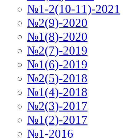
№1-2(10-11)-2021
№2(9)-2020
№1(8)-2020
№2(7)-2019
№1(6)-2019
№2(5)-2018
№1(4)-2018
№2(3)-2017
№1(2)-2017
№1-2016