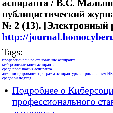
аспиранта
/ В.С. Малыш
публицистический журна
№ 2 (13). [Электронный 
http://journal.homocybe
Tags:
профессиональное становление аспиранта
киберсоциализация аспиранта
среда пребывания аспиранта
администрирование программ аспирантуры с применением И
средовой подход
Подробнее
о Киберсоци
профессионального ста
аспиранта