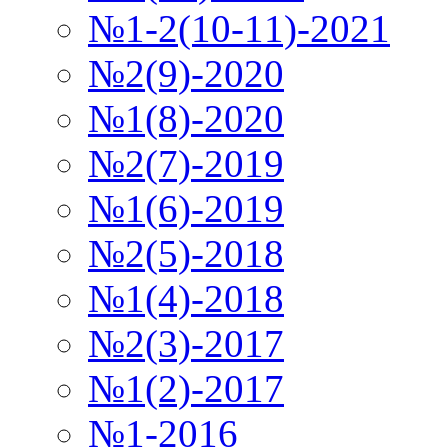
№1-2(10-11)-2021
№2(9)-2020
№1(8)-2020
№2(7)-2019
№1(6)-2019
№2(5)-2018
№1(4)-2018
№2(3)-2017
№1(2)-2017
№1-2016