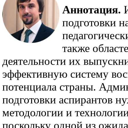
Аннотация.
И
подготовки н
педагогически
также област
деятельности их выпускни
эффективную систему вос
потенциала страны. Адми
подготовки аспирантов ну
методологии и технологии
поскольку одной из ожид