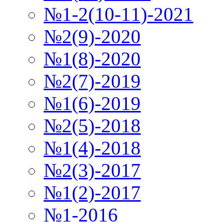
№1-2(10-11)-2021
№2(9)-2020
№1(8)-2020
№2(7)-2019
№1(6)-2019
№2(5)-2018
№1(4)-2018
№2(3)-2017
№1(2)-2017
№1-2016