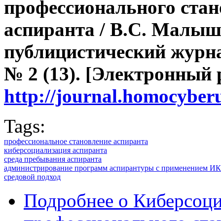
профессионального стан
аспиранта
/ В.С. Малыш
публицистический журна
№ 2 (13). [Электронный 
http://journal.homocybe
Tags:
профессиональное становление аспиранта
киберсоциализация аспиранта
среда пребывания аспиранта
администрирование программ аспирантуры с применением И
средовой подход
Подробнее
о Киберсоци