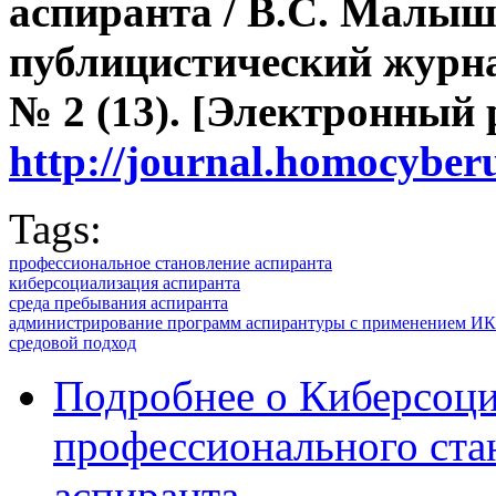
аспиранта
/ В.С. Малыш
публицистический журна
№ 2 (13). [Электронный 
http://journal.homocybe
Tags:
профессиональное становление аспиранта
киберсоциализация аспиранта
среда пребывания аспиранта
администрирование программ аспирантуры с применением И
средовой подход
Подробнее
о Киберсоци
профессионального ста
аспиранта