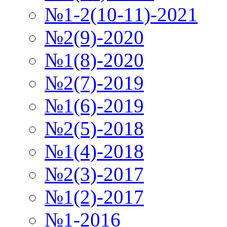
№1-2(10-11)-2021
№2(9)-2020
№1(8)-2020
№2(7)-2019
№1(6)-2019
№2(5)-2018
№1(4)-2018
№2(3)-2017
№1(2)-2017
№1-2016