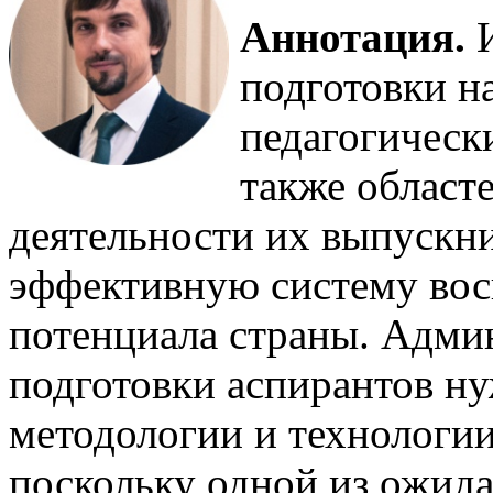
Аннотация.
И
подготовки н
педагогически
также област
деятельности их выпускни
эффективную систему вос
потенциала страны. Адми
подготовки аспирантов ну
методологии и технологии
поскольку одной из ожид