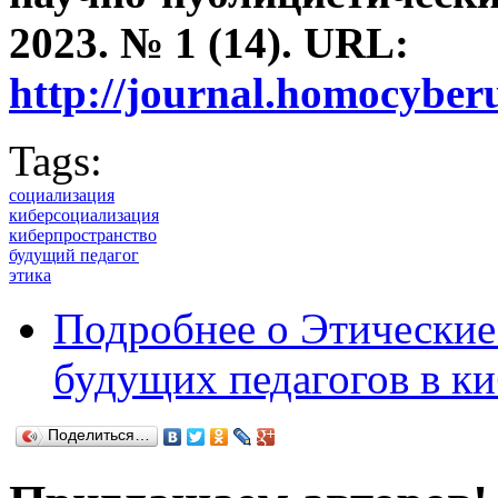
2023. №
1
(14).
URL:
http://journal.homocybe
Tags:
социализация
киберсоциализация
киберпространство
будущий педагог
этика
Подробнее
о Этические
будущих педагогов в к
Поделиться…