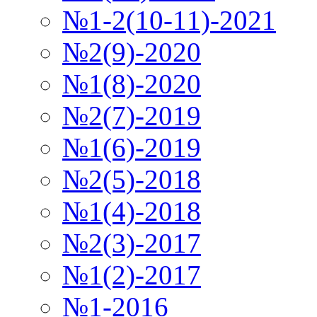
№1-2(10-11)-2021
№2(9)-2020
№1(8)-2020
№2(7)-2019
№1(6)-2019
№2(5)-2018
№1(4)-2018
№2(3)-2017
№1(2)-2017
№1-2016