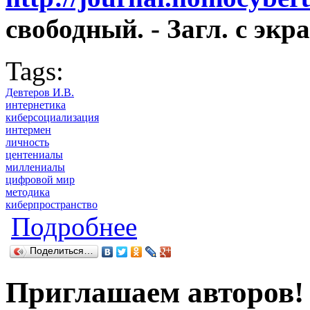
свободный. - Загл. с экра
Tags:
Девтеров И.В.
интернетика
киберсоциализация
интермен
личность
центениалы
миллениалы
цифровой мир
методика
киберпространство
о О преподавании интернетики
Подробнее
Поделиться…
Приглашаем авторов!