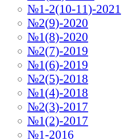
№1-2(10-11)-2021
№2(9)-2020
№1(8)-2020
№2(7)-2019
№1(6)-2019
№2(5)-2018
№1(4)-2018
№2(3)-2017
№1(2)-2017
№1-2016