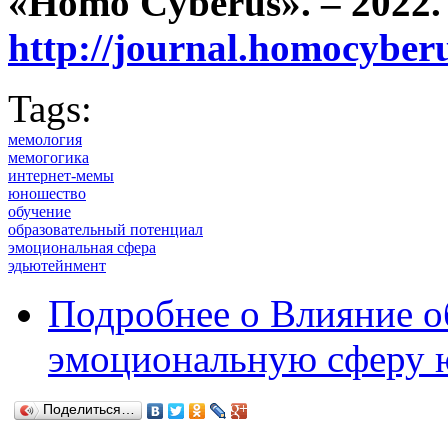
«Homo Cyberus». – 2022. 
http://journal.homocybe
Tags:
мемология
мемогогика
интернет-мемы
юношество
обучение
образовательный потенциал
эмоциональная сфера
эдьютейнмент
Подробнее
о Влияние о
эмоциональную сферу 
Поделиться…