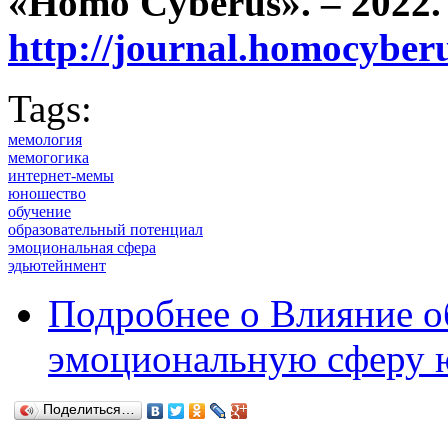
«Homo Cyberus». – 2022. 
http://journal.homocybe
Tags:
мемология
мемогогика
интернет-мемы
юношество
обучение
образовательный потенциал
эмоциональная сфера
эдьютейнмент
Подробнее
о Влияние о
эмоциональную сферу 
Поделиться…