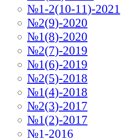
№1-2(10-11)-2021
№2(9)-2020
№1(8)-2020
№2(7)-2019
№1(6)-2019
№2(5)-2018
№1(4)-2018
№2(3)-2017
№1(2)-2017
№1-2016