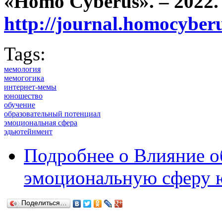
«Homo Cyberus». – 2022. 
http://journal.homocybe
Tags:
мемология
мемогогика
интернет-мемы
юношество
обучение
образовательный потенциал
эмоциональная сфера
эдьютейнмент
Подробнее
о Влияние о
эмоциональную сферу 
Поделиться…