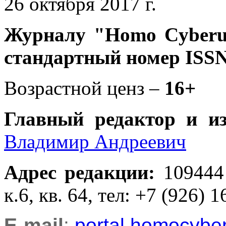
26 октября 2017 г.
Журналу
"Homo Cyber
стандартный номер ISSN
Возрастной ценз –
16+
Главный редактор и и
Владимир Андреевич
Адрес редакции
:
109444
к.6, кв. 64, тел: +7 (926) 1
E-mail
:
portal.homocyb