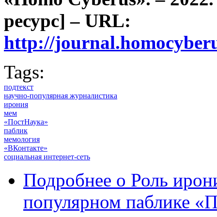
ресурс] – URL:
http://journal.homocybe
Tags:
подтекст
научно-популярная журналистика
ирония
мем
«ПостНаука»
паблик
мемология
«ВКонтакте»
социальная интернет-сеть
Подробнее
о Роль ирони
популярном паблике «П