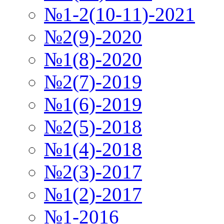
№1-2(10-11)-2021
№2(9)-2020
№1(8)-2020
№2(7)-2019
№1(6)-2019
№2(5)-2018
№1(4)-2018
№2(3)-2017
№1(2)-2017
№1-2016