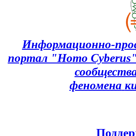
Информационно-про
портал "Homo Cyberus
сообщества
феномена
к
Поддер