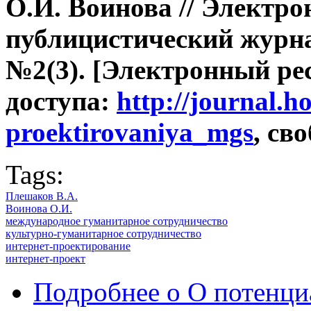
О.И.
Воинова //
Электро
публицистический журн
№2(3). [Электронный рес
доступа:
http://journal.h
proektirovaniya_mgs
, св
Tags:
Плешаков В.А.
Воинова О.И.
международное гуманитарное сотрудничество
культурно-гуманитарное сотрудничество
интернет-проектирование
интернет-проект
Подробнее
о О потенци