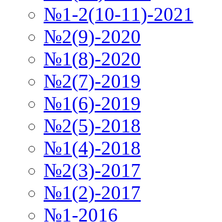
№1-2(10-11)-2021
№2(9)-2020
№1(8)-2020
№2(7)-2019
№1(6)-2019
№2(5)-2018
№1(4)-2018
№2(3)-2017
№1(2)-2017
№1-2016