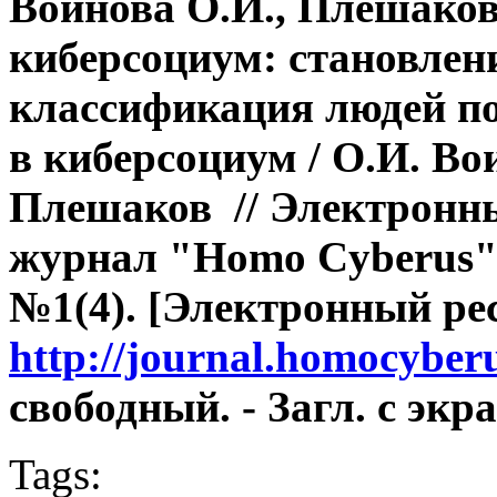
Воинова О.И., Плешаков
киберсоциум: становлен
классификация людей по
в киберсоциум / О.И.
Вои
Плешаков //
Электронн
журнал "Homo
Cyberus".
№1(4). [Электронный рес
http://journal.homocyber
свободный. - Загл. с экра
Tags: