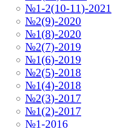
№1-2(10-11)-2021
№2(9)-2020
№1(8)-2020
№2(7)-2019
№1(6)-2019
№2(5)-2018
№1(4)-2018
№2(3)-2017
№1(2)-2017
№1-2016