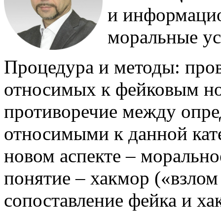
и информаци
моральные ус
Процедура и методы: пров
относимых к фейковым но
противоречие между опре
относимыми к данной кате
новом аспекте – морально
понятие – хакмор («взлом
сопоставление фейка и ха