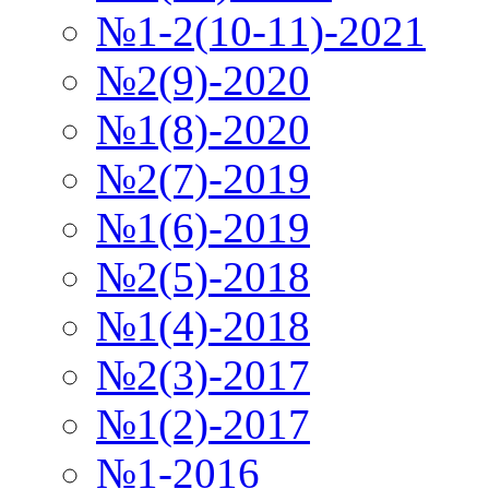
№1-2(10-11)-2021
№2(9)-2020
№1(8)-2020
№2(7)-2019
№1(6)-2019
№2(5)-2018
№1(4)-2018
№2(3)-2017
№1(2)-2017
№1-2016