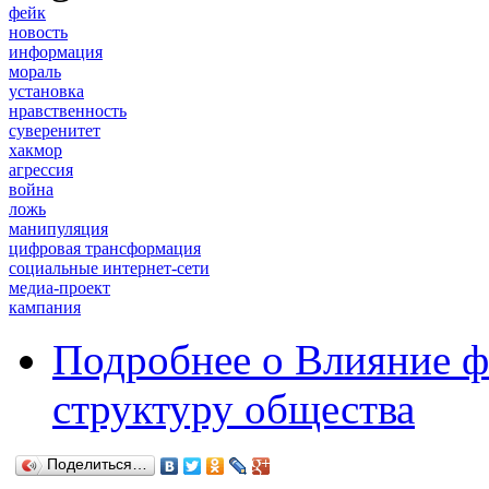
фейк
новость
информация
мораль
установка
нравственность
суверенитет
хакмор
агрессия
война
ложь
манипуляция
цифровая трансформация
социальные интернет-сети
медиа-проект
кампания
Подробнее
о Влияние ф
структуру общества
Поделиться…