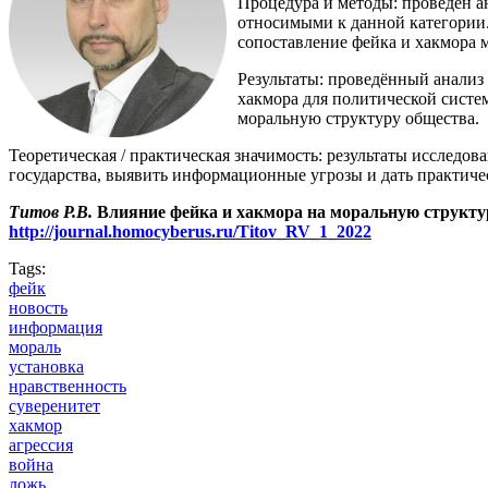
Процедура и методы: проведён а
относимыми к данной категории.
сопоставление фейка и хакмора 
Результаты: проведённый анализ
хакмора для политической систе
моральную структуру общества.
Теоретическая / практическая значимость: результаты исслед
государства, выявить информационные угрозы и дать практич
Титов Р.В.
Влияние фейка и хакмора на моральную структу
http://journal.homocyberus.ru/Titov_RV_1_2022
Tags:
фейк
новость
информация
мораль
установка
нравственность
суверенитет
хакмор
агрессия
война
ложь