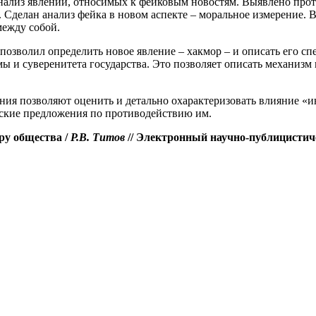
нализ явлений, относимых к фейковым новостям. Выявлено про
 Сделан анализ фейка в новом аспекте – моральное измерение. В
между собой.
 позволил определить новое явление – хакмор – и описать его 
мы и суверенитета государства. Это позволяет описать механизм
ования позволяют оценить и детально охарактеризовать влияние 
еские предложения по противодействию им.
ру общества /
Р.В. Титов
// Электронный научно-публицистиче