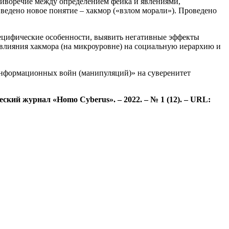
тиворечие между определением фейка и явлениями,
ведено новое понятие – хакмор («взлом морали»). Проведено
специфические особенности, выявить негативные эффекты
 влияния хакмора (на микроуровне) на социальную иерархию и
«информационных войн (манипуляций)» на суверенитет
ский журнал «Homo Cyberus». – 2022. – № 1 (12). – URL: