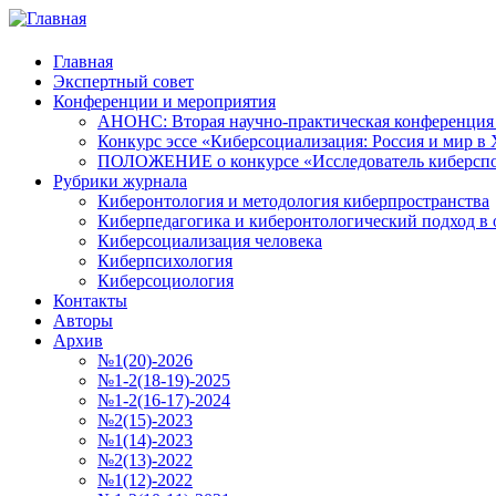
Главная
Экспертный совет
Конференции и мероприятия
АНОНС: Вторая научно-практическая конференция «
Конкурс эссе «Киберсоциализация: Россия и мир в 
ПОЛОЖЕНИЕ о конкурсе «Исследователь киберспо
Рубрики журнала
Киберонтология и методология киберпространства
Киберпедагогика и киберонтологический подход в 
Киберсоциализация человека
Киберпсихология
Киберсоциология
Контакты
Авторы
Архив
№1(20)-2026
№1-2(18-19)-2025
№1-2(16-17)-2024
№2(15)-2023
№1(14)-2023
№2(13)-2022
№1(12)-2022