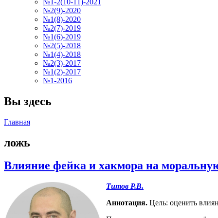
№1-2(10-11)-2021
№2(9)-2020
№1(8)-2020
№2(7)-2019
№1(6)-2019
№2(5)-2018
№1(4)-2018
№2(3)-2017
№1(2)-2017
№1-2016
Вы здесь
Главная
ложь
Влияние фейка и хакмора на моральну
Титов Р.В.
Аннотация.
Цель: оценить влия