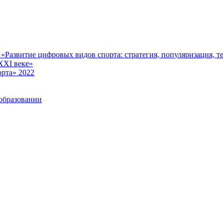
Развитие цифровых видов спорта: стратегия, популяризация, те
XXI веке»
рта» 2022
образовании