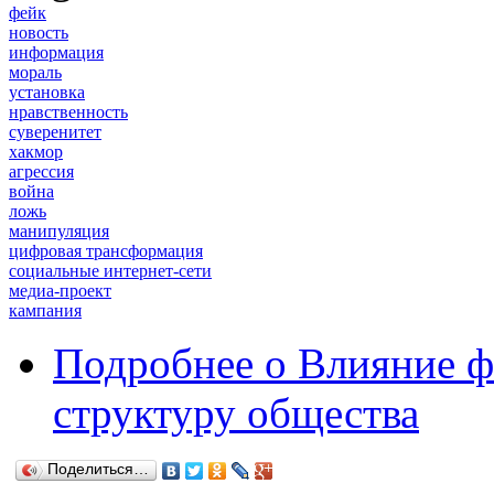
фейк
новость
информация
мораль
установка
нравственность
суверенитет
хакмор
агрессия
война
ложь
манипуляция
цифровая трансформация
социальные интернет-сети
медиа-проект
кампания
Подробнее
о Влияние ф
структуру общества
Поделиться…