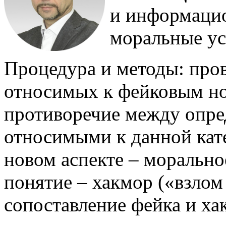
и информаци
моральные ус
Процедура и методы: пров
относимых к фейковым но
противоречие между опре
относимыми к данной кате
новом аспекте – морально
понятие – хакмор («взлом
сопоставление фейка и ха