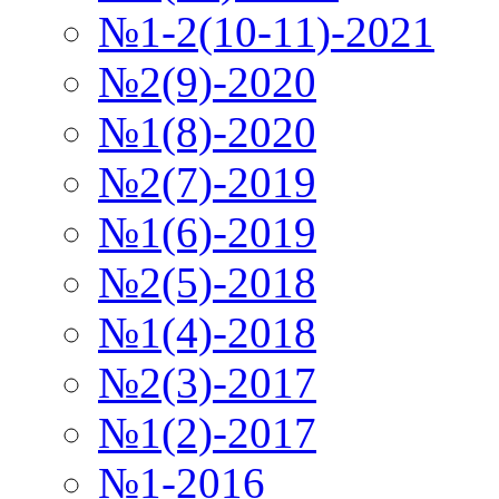
№1-2(10-11)-2021
№2(9)-2020
№1(8)-2020
№2(7)-2019
№1(6)-2019
№2(5)-2018
№1(4)-2018
№2(3)-2017
№1(2)-2017
№1-2016