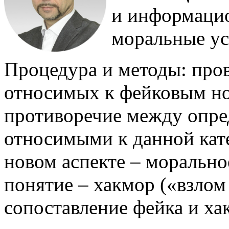
и информаци
моральные ус
Процедура и методы: пров
относимых к фейковым но
противоречие между опре
относимыми к данной кате
новом аспекте – морально
понятие – хакмор («взлом
сопоставление фейка и ха