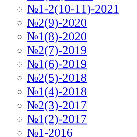
№1-2(10-11)-2021
№2(9)-2020
№1(8)-2020
№2(7)-2019
№1(6)-2019
№2(5)-2018
№1(4)-2018
№2(3)-2017
№1(2)-2017
№1-2016