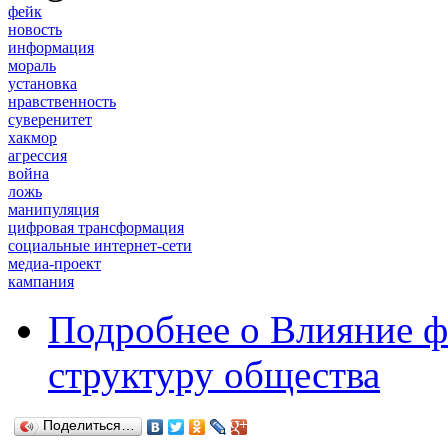
фейк
новость
информация
мораль
установка
нравственность
суверенитет
хакмор
агрессия
война
ложь
манипуляция
цифровая трансформация
социальные интернет-сети
медиа-проект
кампания
Подробнее
о Влияние ф
структуру общества
Поделиться…