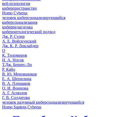
веб-психология
киберпространство
Homo Cyberus
человек киберсоциализирующийся
киберсоциализация
киберпедагогика
киберонтологический подход
Дж. Р. Сулер
А. Е. Войскунский
Дж. К. Р. Ликлайдер
О
К. Тихомиров
Н. А. Носов
Т.Дж. Бернес-Ли
Р. Кайо
В. Ю. Меновщиков
Е. А. Щепилина
В. А. Плешаков
О. И. Воинова
А. Г. Асмолов
Г. В. Солдатова
человек разумный киберсоциализирующийся
Homo Sapiens Cyberus