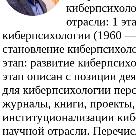
киберпсихоло
отрасли: 1 эт
киберпсихологии (1960 — 1
становление киберпсихолог
этап: развитие киберпсих
этап описан с позиции де
для киберпсихологии пер
журналы, книги, проекты
институционализации киб
научной отрасли. Перечи