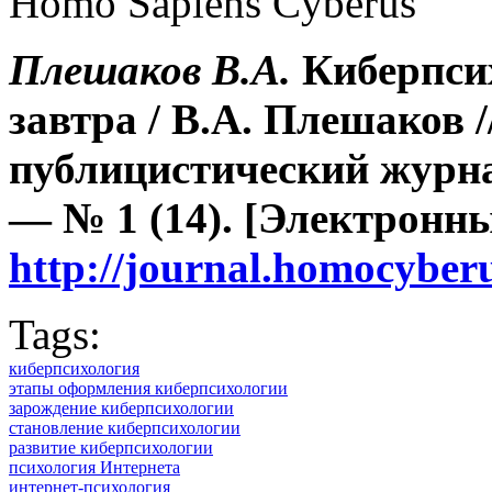
Homo Sapiens Cyberus
Плешаков В.А.
Киберпсих
завтра / В.А. Плешаков 
публицистический журна
— № 1 (14). [Электронн
http://journal.homocybe
Tags:
киберпсихология
этапы оформления киберпсихологии
зарождение киберпсихологии
становление киберпсихологии
развитие киберпсихологии
психология Интернета
интернет-психология