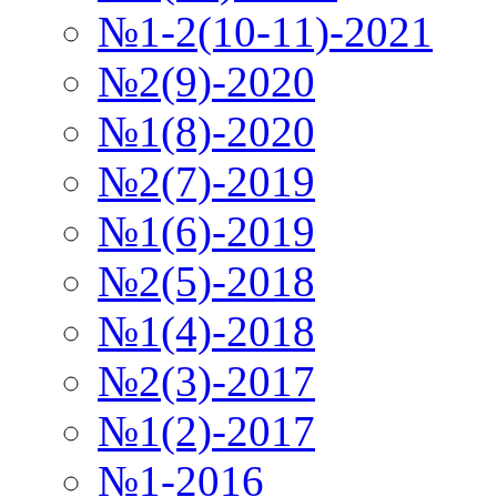
№1-2(10-11)-2021
№2(9)-2020
№1(8)-2020
№2(7)-2019
№1(6)-2019
№2(5)-2018
№1(4)-2018
№2(3)-2017
№1(2)-2017
№1-2016