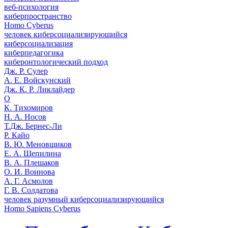
веб-психология
киберпространство
Homo Cyberus
человек киберсоциализирующийся
киберсоциализация
киберпедагогика
киберонтологический подход
Дж. Р. Сулер
А. Е. Войскунский
Дж. К. Р. Ликлайдер
О
К. Тихомиров
Н. А. Носов
Т.Дж. Бернес-Ли
Р. Кайо
В. Ю. Меновщиков
Е. А. Щепилина
В. А. Плешаков
О. И. Воинова
А. Г. Асмолов
Г. В. Солдатова
человек разумный киберсоциализирующийся
Homo Sapiens Cyberus