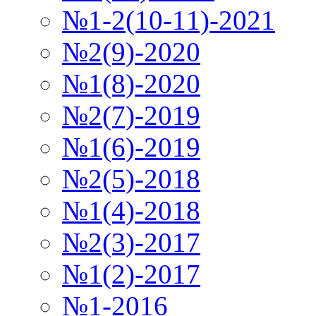
№1-2(10-11)-2021
№2(9)-2020
№1(8)-2020
№2(7)-2019
№1(6)-2019
№2(5)-2018
№1(4)-2018
№2(3)-2017
№1(2)-2017
№1-2016