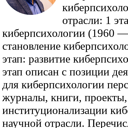
киберпсихоло
отрасли: 1 эт
киберпсихологии (1960 — 1
становление киберпсихолог
этап: развитие киберпсих
этап описан с позиции де
для киберпсихологии пер
журналы, книги, проекты
институционализации киб
научной отрасли. Перечи