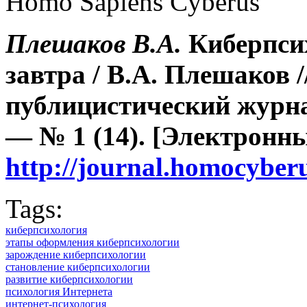
Homo Sapiens Cyberus
Плешаков В.А.
Киберпсих
завтра / В.А. Плешаков 
публицистический журна
— № 1 (14). [Электронн
http://journal.homocybe
Tags:
киберпсихология
этапы оформления киберпсихологии
зарождение киберпсихологии
становление киберпсихологии
развитие киберпсихологии
психология Интернета
интернет-психология