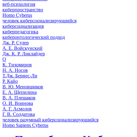
веб-психология
киберпространство
Homo Cyberus
человек киберсоциализирующийся
киберсоциализация
киберпедагогика
киберонтологический подход
Дж. Р. Сулер
А. Е. Войскунский
Дж. К. Р. Ликлайдер
О
К. Тихомиров
Н. А. Носов
Т.Дж. Бернес-Ли
Р. Кайо
В. Ю. Меновщиков
Е. А. Щепилина
В. А. Плешаков
О. И. Воинова
А. Г. Асмолов
Г. В. Солдатова
человек разумный киберсоциализирующийся
Homo Sapiens Cyberus