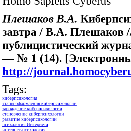
Homo Sapiens Cyberus
Плешаков В.А.
Киберпсих
завтра / В.А. Плешаков 
публицистический журна
— № 1 (14). [Электронн
http://journal.homocybe
Tags:
киберпсихология
этапы оформления киберпсихологии
зарождение киберпсихологии
становление киберпсихологии
развитие киберпсихологии
психология Интернета
интернет-психология