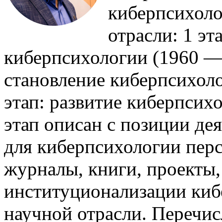
киберпсихоло
отрасли: 1 эт
киберпсихологии (1960 — 1
становление киберпсихолог
этап: развитие киберпсих
этап описан с позиции де
для киберпсихологии пер
журналы, книги, проекты
институционализации киб
научной отрасли. Перечи