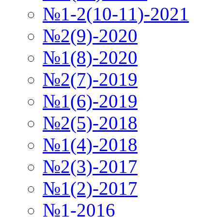
№1-2(10-11)-2021
№2(9)-2020
№1(8)-2020
№2(7)-2019
№1(6)-2019
№2(5)-2018
№1(4)-2018
№2(3)-2017
№1(2)-2017
№1-2016