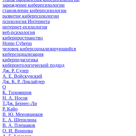
зарождение киберпсихологии
становление киберпсихологии
развитие киберпсихологии
психология Интернета
интернет-психология
веб-психология
киберпространство
Homo Cyberus
человек киберсоциализирующийся
киберсоциализация
киберпедагогика
киберонтологический подход
Дж. Р. Сулер
А. Е. Войскунский
Дж. К. Р. Ликлайдер
О
К. Тихомиров
Н. А. Носов
Т.Дж. Бернес-Ли
Р. Кайо
В. Ю. Меновщиков
Е. А. Щепилина
В. А. Плешаков
О. И. Воинова