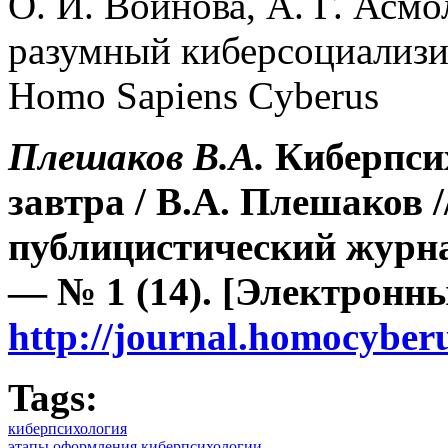
О. И. Воинова, А. Г. Асмо
разумный киберсоциализ
Homo Sapiens Cyberus
Плешаков В.А.
Киберпсих
завтра / В.А. Плешаков 
публицистический журна
— № 1 (14). [Электронн
http://journal.homocybe
Tags:
киберпсихология
этапы оформления киберпсихологии