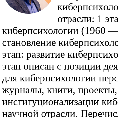
киберпсихоло
отрасли: 1 эт
киберпсихологии (1960 — 1
становление киберпсихолог
этап: развитие киберпсих
этап описан с позиции де
для киберпсихологии пер
журналы, книги, проекты
институционализации киб
научной отрасли. Перечи