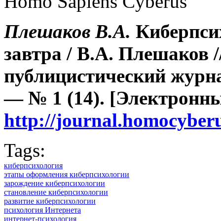
Homo Sapiens Cyberus
Плешаков В.А.
Киберпсих
завтра / В.А. Плешаков 
публицистический журна
— № 1 (14). [Электронн
http://journal.homocybe
Tags:
киберпсихология
этапы оформления киберпсихологии
зарождение киберпсихологии
становление киберпсихологии
развитие киберпсихологии
психология Интернета
интернет-психология