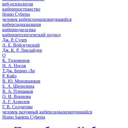
веб-психология
киберпространство
Homo Cyberus
человек киберсоциализирующийся
киберсоциализация
киберпедагогика
киберонтологический подход
Дж. Р. Сулер
А. Е. Войскунский
Дж. К. Р. Ликлайдер
О
К. Тихомиров
Н. А. Носов
Т.Дж. Бернес-Ли
Р. Кайо
В. Ю. Меновщиков
Е. А. Щепилина
В. А. Плешаков
О. И. Воинова
А. Г. Асмолов
Г. В. Солдатова
человек разумный киберсоциализирующийся
Homo Sapiens Cyberus