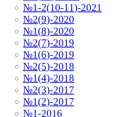
№1-2(10-11)-2021
№2(9)-2020
№1(8)-2020
№2(7)-2019
№1(6)-2019
№2(5)-2018
№1(4)-2018
№2(3)-2017
№1(2)-2017
№1-2016