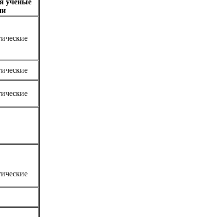
я учёные
ни
тические
тические
тические
тические