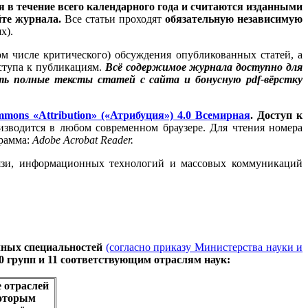
 в течение всего календарного года и считаются изданными
йте журнала.
Все статьи проходят
обязательную независимую
х).
м числе критического) обсуждения опубликованных статей, а
оступа к публикациям.
Всё содержимое журнала доступно для
ть полные тексты статей с сайта и бонусную pdf-вёрстку
mmons «Attribution» («Атрибуция») 4.0 Всемирная
. Доступ к
зводится в любом современном браузере. Для чтения номера
грамма:
Adobe Acrobat Reader.
вязи, информационных технологий и массовых коммуникаций
чных специальностей
(согласно приказу Министерства науки и
0 групп и 11 соответствующим отраслям наук:
 отраслей
которым