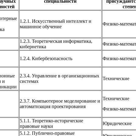
аучных
специальности
присуждаютс
ностей
степе
ьютерные
1.2.1. Искусственный интеллект и
Физико-матема
машинное обучение
ка
1.2.3. Теоретическая информатика,
Физико-матема
кибернетика
1.2.4. Кибербезопасность
Физико-матема
ионные
2.3.4. Управление в организационных
Технические
 и
системах
никации
Технические
2.3.7. Компьютерное моделирование и
автоматизация проектирования
Физико-матема
5.1.1. Теоретико-исторические
Юридические
правовые науки
5.1.2. Публично-правовые
Юридические