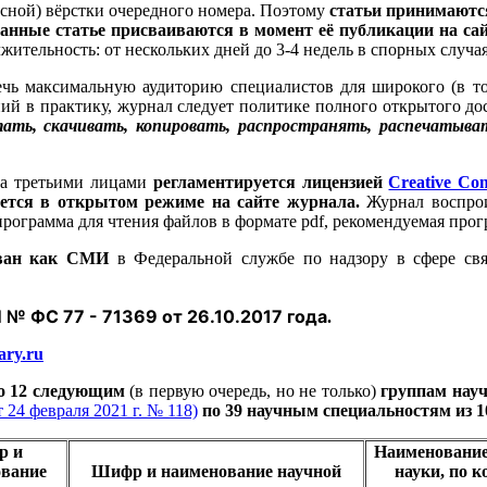
сной) вёрстки очередного номера. Поэтому
статьи принимаются
данные статье присваиваются в момент её публикации на са
ительность: от нескольких дней до 3-4 недель в спорных случая
чь максимальную аудиторию специалистов для широкого (в то
ний в практику, журнал следует политике полного открытого д
ать, скачивать, копировать, распространять, распечатыва
ла третьими лицами
регламентируется лицензией
Creative Co
ется в открытом режиме на сайте журнала.
Журнал воспрои
программа для чтения файлов в формате pdf, рекомендуемая про
ован как СМИ
в Федеральной службе по надзору в сфере с
№ ФС 77 - 71369 от 26.10.2017 года
.
ary.ru
по 12 следующим
(в первую очередь, но не только)
группам нау
24 февраля 2021 г. № 118)
по 39 научным специальностям из 1
р и
Наименование
вание
Шифр и наименование научной
науки, по 