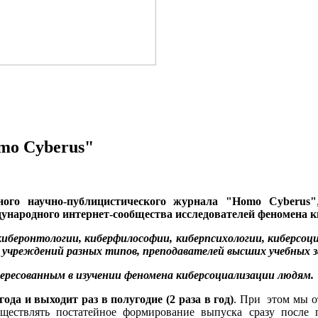
mo Cyberus"
ного научно-публицистического журнала "Homo Cyberus"
народного интернет-сообщества исследователей феномена к
киберонтологии, киберфилософии, киберпсихологии, киберсоци
х учреждений разных типов, преподавателей высших учебных з
ересованным в изучении феномена киберсоциализации людям.
года и выходит раз в полугодие (2 раза в год)
. При этом мы от
уществлять постатейное формирование выпуска сразу после