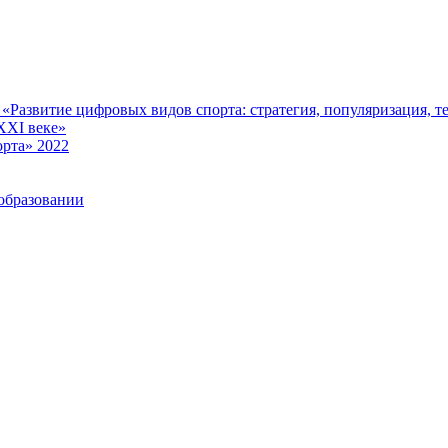
Развитие цифровых видов спорта: стратегия, популяризация, те
XXI веке»
рта» 2022
образовании