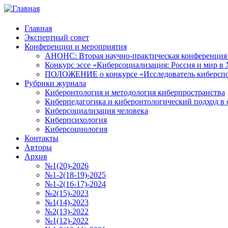
Главная
Экспертный совет
Конференции и мероприятия
АНОНС: Вторая научно-практическая конференция «
Конкурс эссе «Киберсоциализация: Россия и мир в 
ПОЛОЖЕНИЕ о конкурсе «Исследователь киберспо
Рубрики журнала
Киберонтология и методология киберпространства
Киберпедагогика и киберонтологический подход в 
Киберсоциализация человека
Киберпсихология
Киберсоциология
Контакты
Авторы
Архив
№1(20)-2026
№1-2(18-19)-2025
№1-2(16-17)-2024
№2(15)-2023
№1(14)-2023
№2(13)-2022
№1(12)-2022