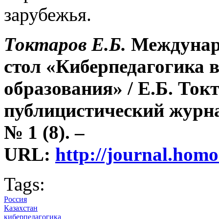
зарубежья.
Токтаров Е.Б.
Междунар
стол «Киберпедагогика 
образования» / Е.Б. Ток
публицистический журна
№ 1 (8). –
URL:
http://journal.hom
Tags:
Россия
Казахстан
киберпедагогика