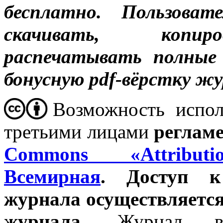
бесплатно.
Пользоват
скачивать, копиро
распечатывать полные
бонусную pdf-вёрстку жу
Возможность испол
третьими лицами
реглам
Commons «Attribut
Всемирная
. Доступ к
журнала осуществляется
журнала.
Журнал в