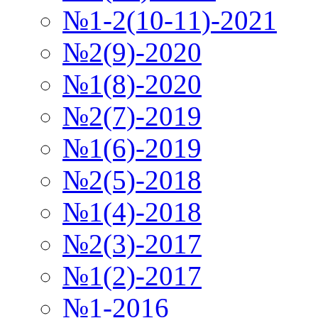
№1-2(10-11)-2021
№2(9)-2020
№1(8)-2020
№2(7)-2019
№1(6)-2019
№2(5)-2018
№1(4)-2018
№2(3)-2017
№1(2)-2017
№1-2016