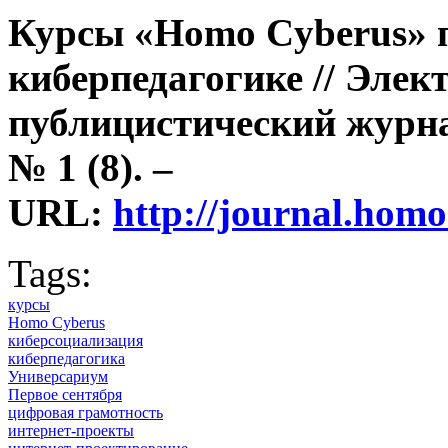
Курсы
«
Homo
Cyberus
»
киберпедагогике // Эле
публицистический журна
№ 1 (8). –
URL:
http://journal.hom
Tags:
курсы
Homo Cyberus
киберсоциализация
киберпедагогика
Универсариум
Первое сентября
цифровая грамотность
интернет-проекты