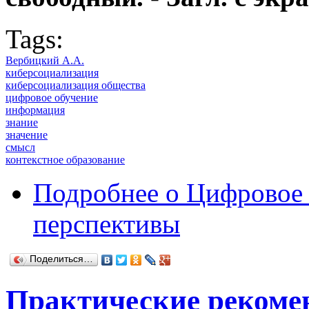
Tags:
Вербицкий А.А.
киберсоциализация
киберсоциализация общества
цифровое обучение
информация
знание
значение
смысл
контекстное образование
Подробнее
о Цифровое 
перспективы
Поделиться…
Практические рекоме