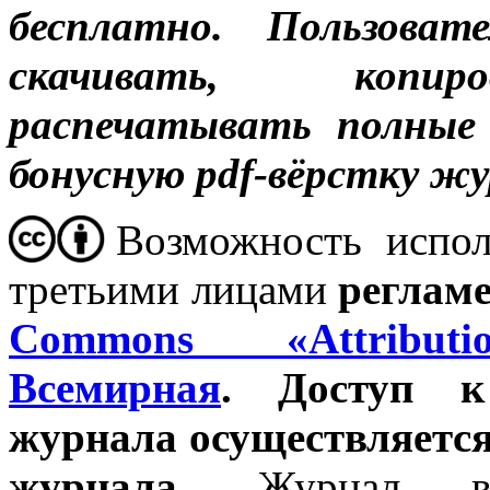
бесплатно.
Пользоват
скачивать, копиро
распечатывать полные
бонусную pdf-вёрстку жу
Возможность испол
третьими лицами
реглам
Commons «Attribut
Всемирная
. Доступ к
журнала осуществляется
журнала.
Журнал в