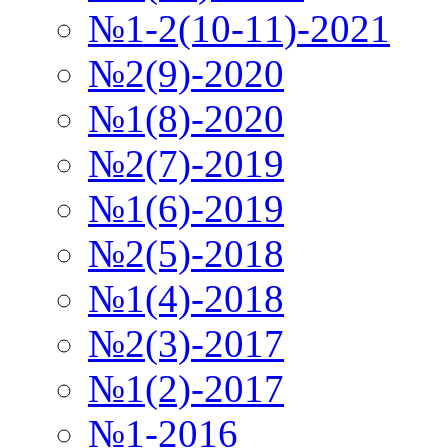
№1-2(10-11)-2021
№2(9)-2020
№1(8)-2020
№2(7)-2019
№1(6)-2019
№2(5)-2018
№1(4)-2018
№2(3)-2017
№1(2)-2017
№1-2016