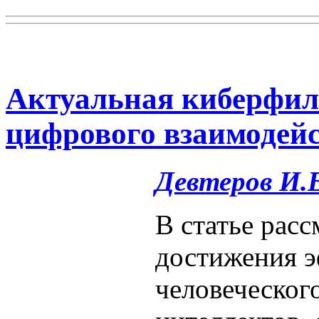
Актуальная киберфило
цифрового взаимодей
Девтеров И.
В статье рас
достижения э
человеческог