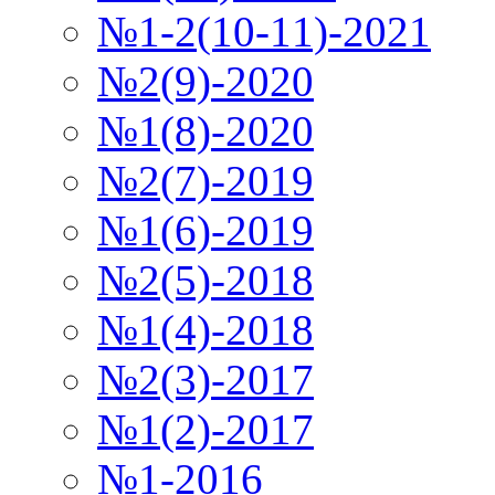
№1-2(10-11)-2021
№2(9)-2020
№1(8)-2020
№2(7)-2019
№1(6)-2019
№2(5)-2018
№1(4)-2018
№2(3)-2017
№1(2)-2017
№1-2016