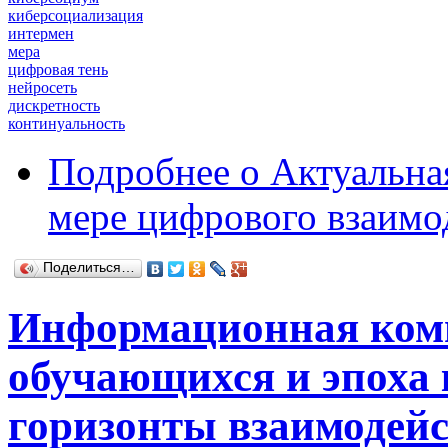
киберсоциализация
интермен
мера
цифровая тень
нейросеть
дискретность
континуальность
Подробнее
о Актуальна
мере цифрового взаимо
Поделиться…
Информационная комп
обучающихся и эпоха
горизонты взаимодей