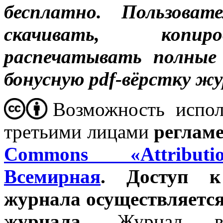
бесплатно.
Пользоват
скачивать, копиро
распечатывать полные
бонусную pdf-вёрстку жу
Возможность испол
третьими лицами
реглам
Commons «Attribut
Всемирная
. Доступ к
журнала осуществляется
журнала.
Журнал в